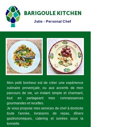
BARIGOULE KITCHEN
Julie - Personal Chef
Mon petit bonheur est de créer une expérience
culinaire provençale, ou aux accents de mon
parcours de vie, un instant simple et charmant,
tout en partageant mes connaissances
gourmandes et recettes.
Je vous propose mes services de chef à domicile
toute l'année, livraisons de repas, dîners
gastronomiques, catering et soirées sous la
tonnelle.